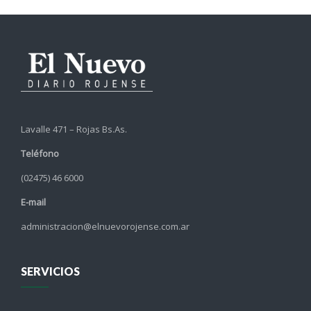
Lavalle 471 – Rojas Bs.As.
Teléfono
(02475) 46 6000
E-mail
administracion@elnuevorojense.com.ar
SERVICIOS