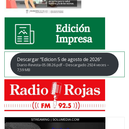
Descargar “Edicion 5 de agosto de 2026”
Diario-Revista-05.08.26.pdf – Descargado 2924 veces –
7,59 MB