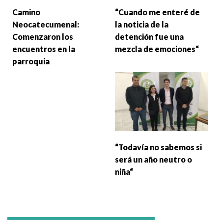
Camino
“Cuando me enteré de
Neocatecumenal:
la noticia de la
Comenzaron los
detención fue una
encuentros en la
mezcla de emociones“
parroquia
“Todavía no sabemos si
será un año neutro o
niña“