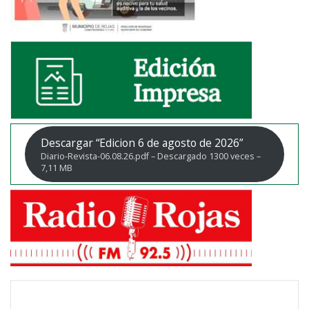
Descargar “Edicion 6 de agosto de 2026”
Diario-Revista-06.08.26.pdf – Descargado 1300 veces –
7,11 MB