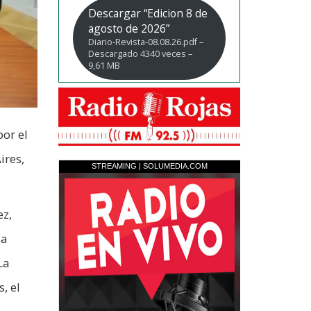
Descargar “Edicion 8 de
agosto de 2026”
Diario-Revista-08.08.26.pdf –
Descargado 4340 veces –
9,61 MB
or el
ires,
ez,
la
La
, el