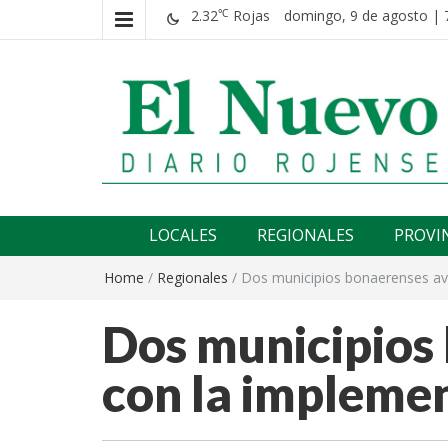
2.32
Rojas
domingo, 9 de agosto | 
℃
El nuevo rojense
Diario El Nuevo Rojense
LOCALES
REGIONALES
PROVI
Home
/
Regionales
/
Dos municipios bonaerenses av
Dos municipios
con la impleme