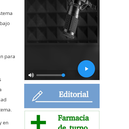
istema
abajo
ón para
s
a
dad
tema.
y en