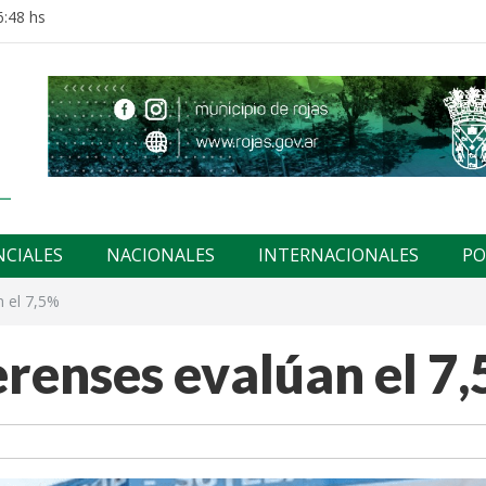
6:48 hs
NCIALES
NACIONALES
INTERNACIONALES
PO
 el 7,5%
renses evalúan el 7