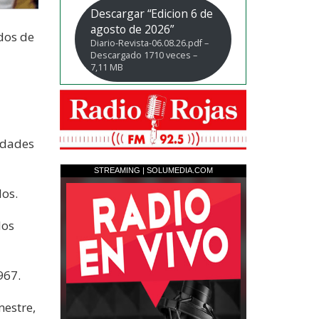
Descargar “Edicion 6 de
agosto de 2026”
dos de
Diario-Revista-06.08.26.pdf –
Descargado 1710 veces –
7,11 MB
idades
dos.
los
967.
mestre,