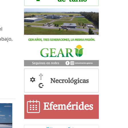
el
abajo,