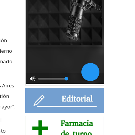
e
ión
ierno
irmado
 Aires
tión
mayor”.
l
ato