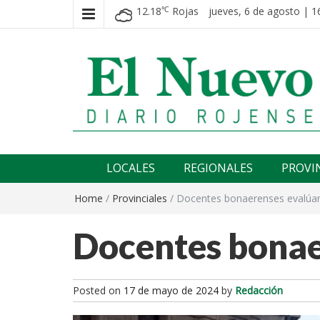
12.18
Rojas
jueves, 6 de agosto | 1
℃
El nuevo rojense
Diario El Nuevo Rojense
LOCALES
REGIONALES
PROVI
Home
/
Provinciales
/
Docentes bonaerenses evalúan
Docentes bonae
Posted on
17 de mayo de 2024
by
Redacción