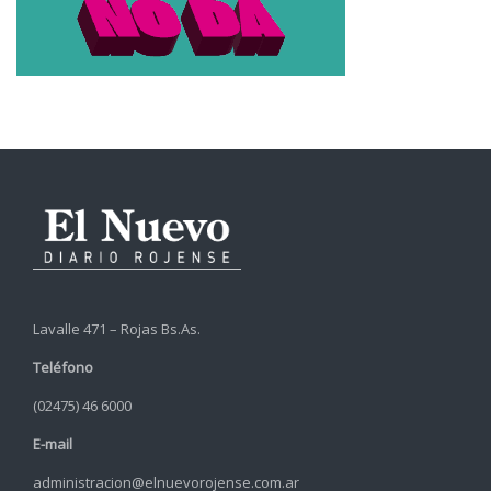
Lavalle 471 – Rojas Bs.As.
Teléfono
(02475) 46 6000
E-mail
administracion@elnuevorojense.com.ar