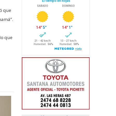
tó que
 mamá”.
lo que