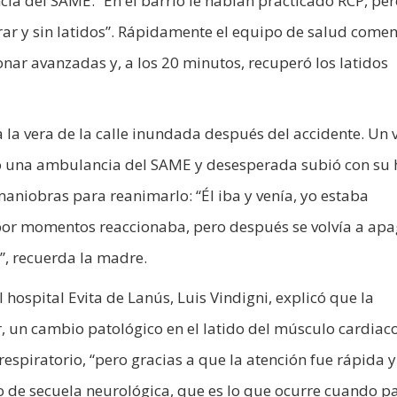
cia del SAME: “En el barrio le habían practicado RCP, pe
rar y sin latidos”. Rápidamente el equipo de salud come
ar avanzadas y, a los 20 minutos, recuperó los latidos
 la vera de la calle inundada después del accidente. Un 
gó una ambulancia del SAME y desesperada subió con su 
aniobras para reanimarlo: “Él iba y venía, yo estaba
 por momentos reaccionaba, pero después se volvía a apa
”, recuerda la madre.
el hospital Evita de Lanús, Luis Vindigni, explicó que la
r, un cambio patológico en el latido del músculo cardiac
respiratorio, “pero gracias a que la atención fue rápida y
po de secuela neurológica, que es lo que ocurre cuando p