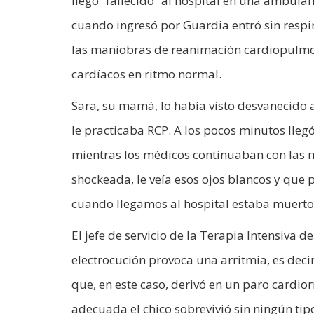
llegó “fallecido” al hospital en una ambulan
cuando ingresó por Guardia entró sin respi
las maniobras de reanimación cardiopulmon
cardíacos en ritmo normal.
Sara, su mamá, lo había visto desvanecido a
le practicaba RCP. A los pocos minutos lle
mientras los médicos continuaban con las m
shockeada, le veía esos ojos blancos y que
cuando llegamos al hospital estaba muerto
El jefe de servicio de la Terapia Intensiva d
electrocución provoca una arritmia, es deci
que, en este caso, derivó en un paro cardior
adecuada el chico sobrevivió sin ningún ti