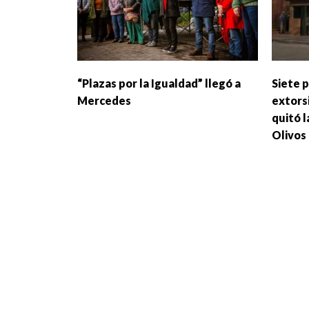
“Plazas por la Igualdad” llegó a
Siete 
Mercedes
extors
quitó l
Olivos