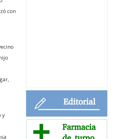
ro
nzó con
vecino
hijo
gar,
o y
asa