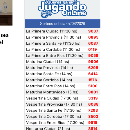
 sea
el