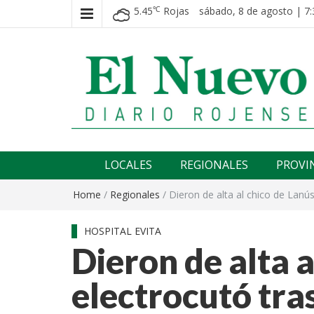
5.45
Rojas
sábado, 8 de agosto | 7:
℃
El nuevo rojense
Diario El Nuevo Rojense
LOCALES
REGIONALES
PROVI
Home
/
Regionales
/
Dieron de alta al chico de Lanú
HOSPITAL EVITA
Dieron de alta a
electrocutó tra