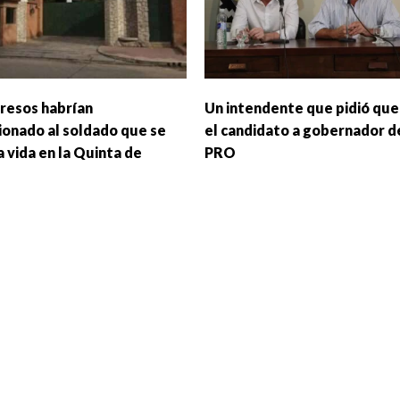
presos habrían
Un intendente que pidió que
ionado al soldado que se
el candidato a gobernador d
a vida en la Quinta de
PRO