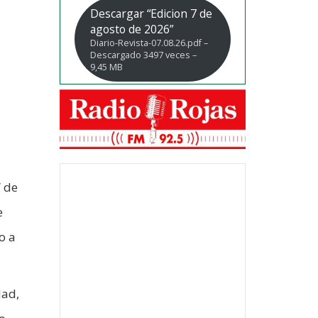
Descargar “Edicion 7 de
agosto de 2026”
Diario-Revista-07.08.26.pdf –
Descargado 3497 veces –
9,45 MB
” de
e
o a
dad,