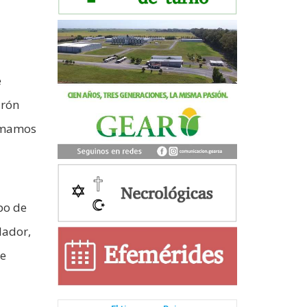
e
arón
lamamos
ipo de
lador,
de