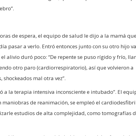
ebro”.
oras de espera, el equipo de salud le dijo a la mamá qu
a pasar a verlo. Entró entonces junto con su otro hijo v
el alivio duró poco: “De repente se puso rígido y frío, l
ndo otro paro (cardiorrespiratorio), así que volvieron a
, shockeados mal otra vez”.
esó a la terapia intensiva inconsciente e intubado”. El equ
ron maniobras de reanimación, se empleó el cardiodesfibri
izarle estudios de alta complejidad, como tomografías 