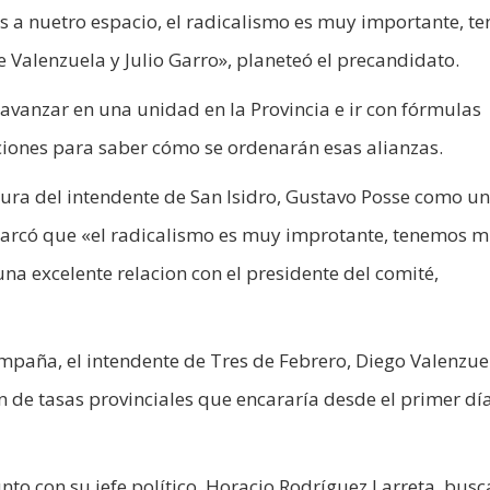
s a nuetro espacio, el radicalismo es muy importante, t
 Valenzuela y Julio Garro», planeteó el precandidato.
 avanzar en una unidad en la Provincia e ir con fórmulas
iciones para saber cómo se ordenarán esas alianzas.
figura del intendente de San Isidro, Gustavo Posse como un
marcó que «el radicalismo es muy improtante, tenemos 
a excelente relacion con el presidente del comité,
 campaña, el intendente de Tres de Febrero, Diego Valenzue
 de tasas provinciales que encararía desde el primer dí
unto con su jefe político, Horacio Rodríguez Larreta, bus