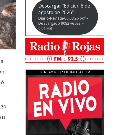
Descargar “Edicion 8 de
agosto de 2026”
Diario-Revista-08.08.26.pdf –
Descargado 9082 veces –
9,61 MB
 a
on
jó
lgo
an