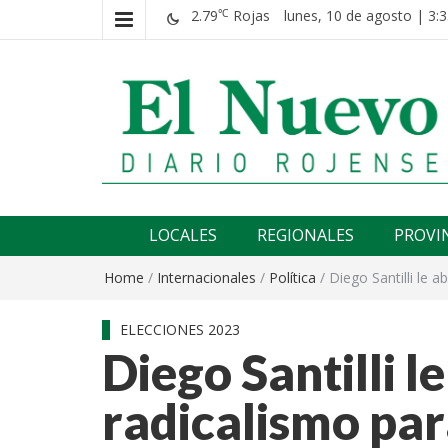
2.79
Rojas
lunes, 10 de agosto | 3:3
℃
El nuevo rojense
Diario El Nuevo Rojense
LOCALES
REGIONALES
PROVI
Home
/
Internacionales
/
Política
/
Diego Santilli le a
ELECCIONES 2023
Diego Santilli le
radicalismo par