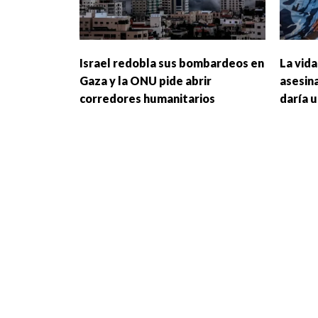
Israel redobla sus bombardeos en
La vida
Gaza y la ONU pide abrir
asesin
corredores humanitarios
daría 