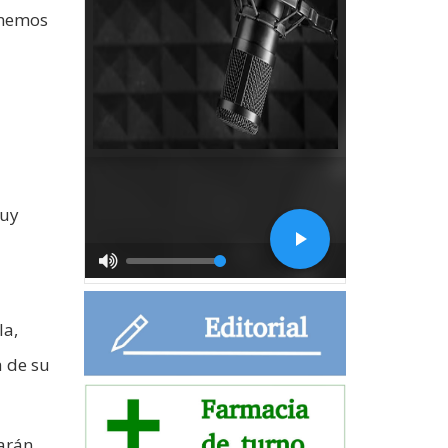
enemos
muy
la,
a de su
carán