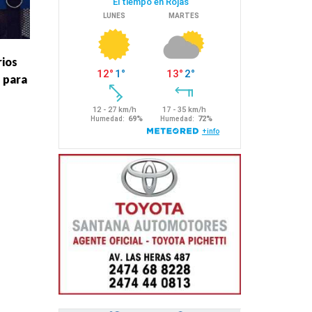
rios
 para