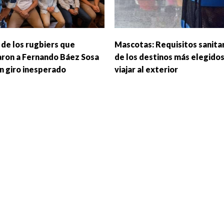
 de los rugbiers que
Mascotas: Requisitos sanita
aron a Fernando Báez Sosa
de los destinos más elegidos
un giro inesperado
viajar al exterior