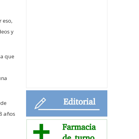
 eso,
deos y
ya que
una
 de
 8 años