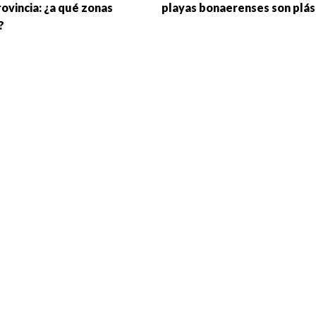
rovincia: ¿a qué zonas
playas bonaerenses son plás
?