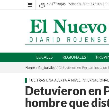
5.24
Rojas
sábado, 8 de agosto | 9:
℃
El nuevo rojense
Diario El Nuevo Rojense
LOCALES
REGIONALES
PROVI
Home
/
Regionales
/
Detuvieron en Pergamino a un ho
FUE TRAS UNA ALERTA A NIVEL INTERNACIONA
Detuvieron en 
hombre que dis