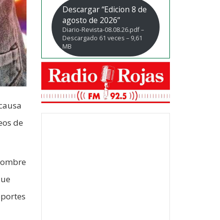
Descargar “Edicion 8 de
agosto de 2026”
Diario-Revista-08.08.26.pdf –
Descargado 61 veces – 9,61
MB
 causa
deos de
 hombre
que
eportes