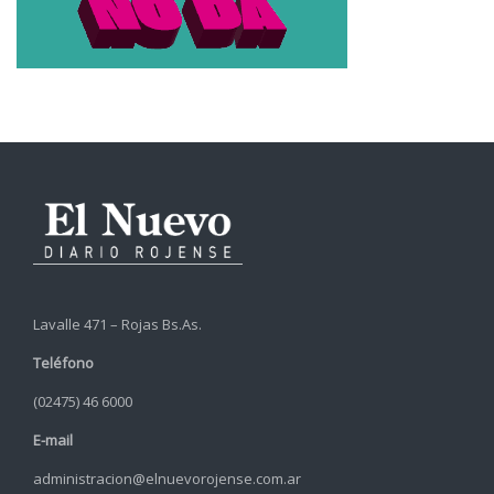
Lavalle 471 – Rojas Bs.As.
Teléfono
(02475) 46 6000
E-mail
administracion@elnuevorojense.com.ar