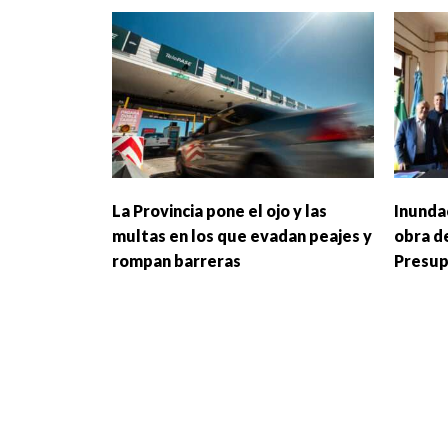
La Provincia pone el ojo y las
Inundac
multas en los que evadan peajes y
obra d
rompan barreras
Presup