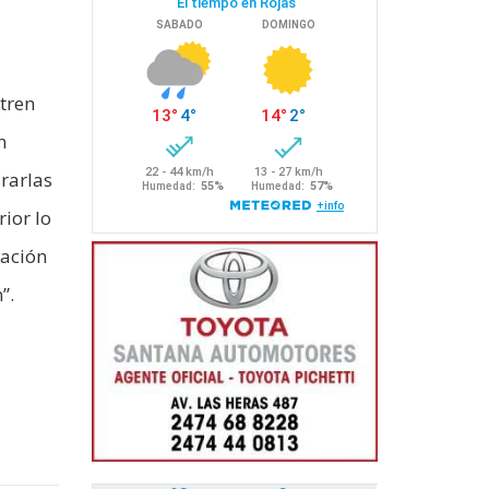
tren
n
ararlas
rior lo
ración
”.