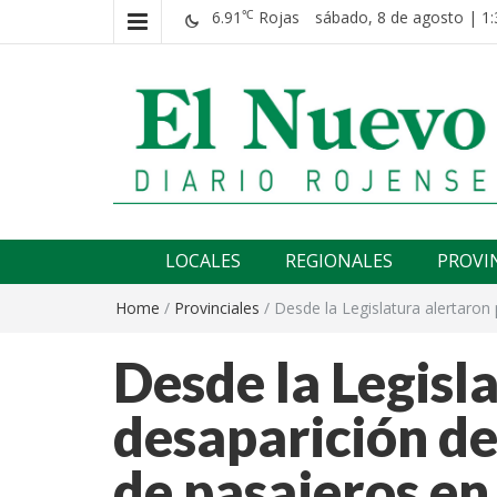
6.91
Rojas
sábado, 8 de agosto | 1:
℃
El nuevo rojense
Diario El Nuevo Rojense
LOCALES
REGIONALES
PROVI
Home
/
Provinciales
/
Desde la Legislatura alertaron p
Desde la Legisla
desaparición del
de pasajeros en 