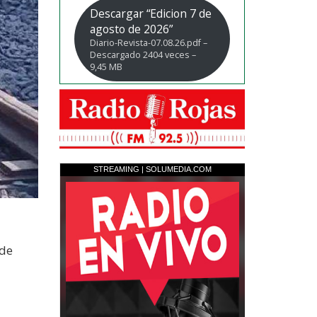
Descargar “Edicion 7 de
agosto de 2026”
Diario-Revista-07.08.26.pdf –
Descargado 2404 veces –
9,45 MB
 de