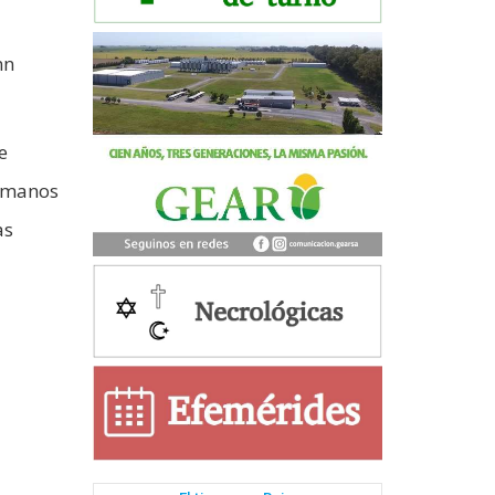
nn
e
n manos
as