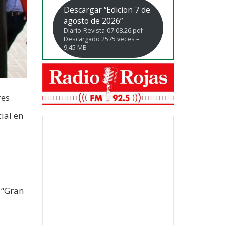
Descargar “Edicion 7 de
agosto de 2026”
Diario-Revista-07.08.26.pdf –
Descargado 2575 veces –
9,45 MB
res
ial en
 “Gran