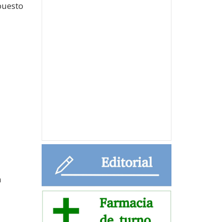
puesto
a