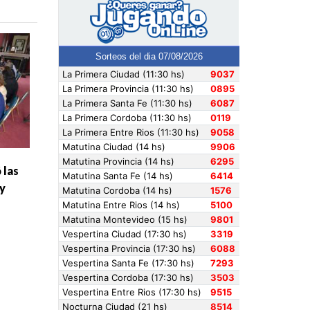
 las
y