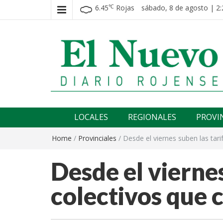
6.45
Rojas
sábado, 8 de agosto | 2:
℃
El nuevo rojense
Diario El Nuevo Rojense
LOCALES
REGIONALES
PROVI
Home
/
Provinciales
/
Desde el viernes suben las tari
Desde el viernes
colectivos que c