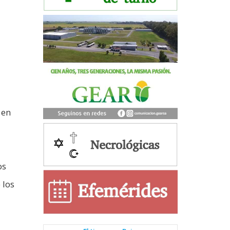
 en
os
 los