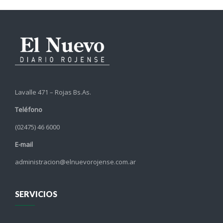
Lavalle 471 – Rojas Bs.As.
Teléfono
(02475) 46 6000
E-mail
administracion@elnuevorojense.com.ar
SERVICIOS