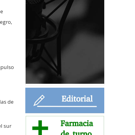
de
Negro,
mpulso
das de
l sur