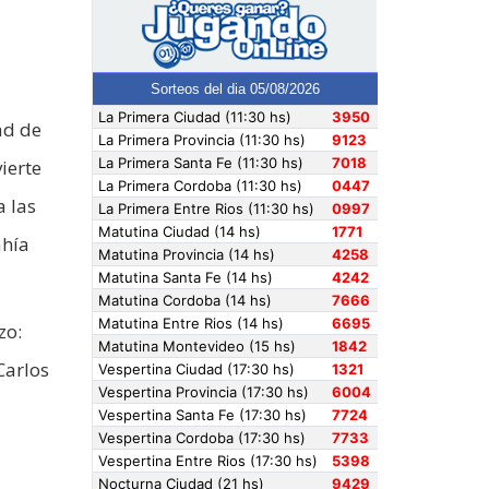
ad de
ierte
a las
ahía
zo:
Carlos