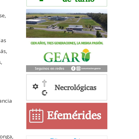
se,
las
ás,
,
ancia
longa,