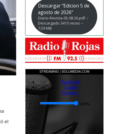
Descargar “Edicion 5 de
agosto de 2026”
Diario-Revista-05.08.26.pdf –
Descargado 3413 veces –
7,59 MB
na
ó el