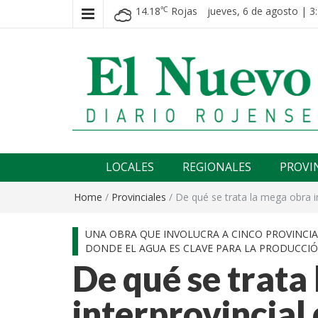
14.18
Rojas
jueves, 6 de agosto | 3
℃
El nuevo rojense
Diario El Nuevo Rojense
LOCALES
REGIONALES
PROVI
Home
/
Provinciales
/
De qué se trata la mega obra in
UNA OBRA QUE INVOLUCRA A CINCO PROVINCIA
DONDE EL AGUA ES CLAVE PARA LA PRODUCCIÓ
De qué se trata
interprovincial 