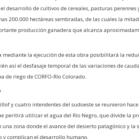
el desarrollo de cultivos de cereales, pasturas perennes 
as 200.000 hectáreas sembradas, de las cuales la mitad
portante producción ganadera que alcanza aproximada
 mediante la ejecución de esta obra posibilitará la redu
én así el desfasaje temporal de las variaciones de cauda
ma de riego de CORFO-Río Colorado.
o
illof y cuatro intendentes del sudoeste se reunieron hace
peritirá utilizar el agua del Río Negro, que divide la pr
n una zona donde el avance del desierto patagónico y la 
vo y complican el desarrollo humano.