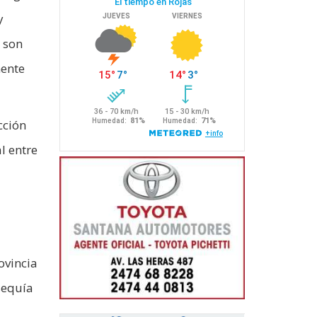
y
 son
mente
cción
l entre
ovincia
sequía