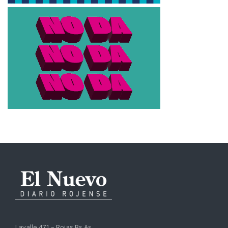
Lavalle 471 – Rojas Bs.As.