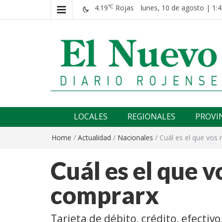
4.19
Rojas
lunes, 10 de agosto | 1:4
℃
El nuevo rojense
Diario El Nuevo Rojense
LOCALES
REGIONALES
PROVI
Home
/
Actualidad
/
Nacionales
/
Cuál es el que vos
Cuál es el que v
comprarx
Tarjeta de débito, crédito, efectivo