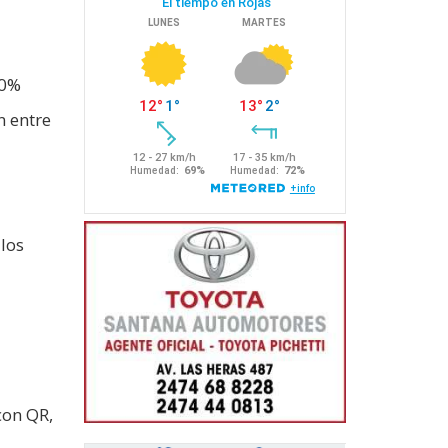
00%
n entre
los
e
con QR,