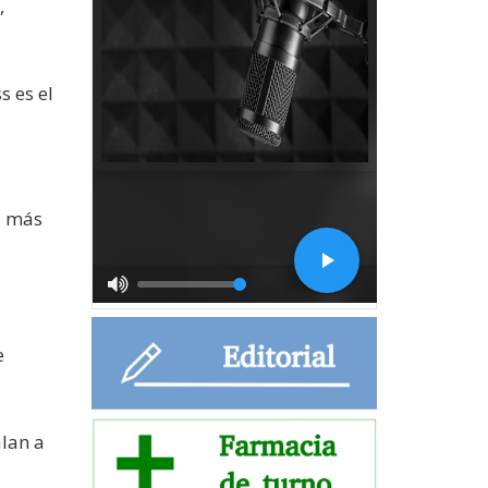
,
s es el
ad más
e
alan a