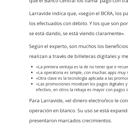
que el Banco Central los llama ‘pago con tr
Larravide indica que, «según el BCRA, los p
los efectuados con débito. Y los que son po
se está dando, se está viendo claramente».
Según el experto, son muchos los beneficio
realizan a través de billeteras digitales y m
«La primera ventaja es la de no tener que ir recu
«La operatoria es simple, con muchas apps muy 
«Otra clave es la tecnología aplicada a las pro
«Las promociones movilizan los pagos digitales y
efectivo, en otros la rebaja es mayor con pagos d
Para Larravide, «el dinero electrońico le con
operación en blanco. Su uso se está expandi
presentaron marcados crecimientos.