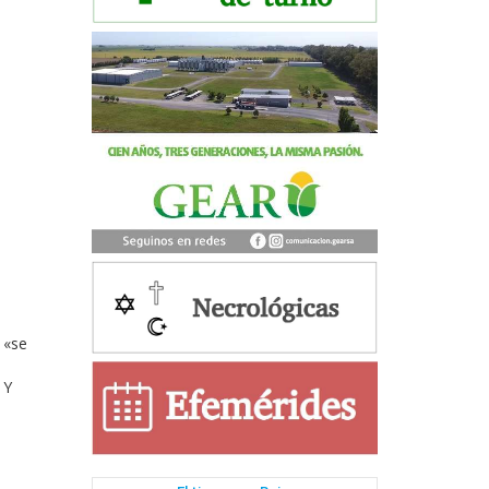
 «se
 Y