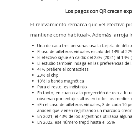
Los pagos con QR crecen exp
El relevamiento remarca que «el efectivo pi
mantiene como habitual». Además, arroja lo
Una de cada tres personas usa la tarjeta de déb
El uso de billeteras virtuales escaló del 14% al 22
El efectivo sigue en caída: del 23% (2021) al 14% 
El estudio también indaga en las preferencias de l
41% prefiere el contactless
23% el chip
10% la banda magnética
Para el resto, es indistinto
En tanto, en cuanto a la proyección de uso a futur
observan porcentajes altos en todos los medios 
«En el caso de billeteras virtuales, 8 de cada 10 p
añaden que vienen registrando un marcado creci
En 2021, el 43% de los argentinos utilizaba alguna b
En 2022, ese número trepó hasta el 55%