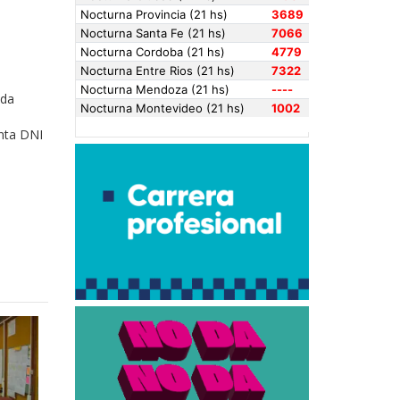
ada
enta DNI