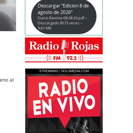
Descargar “Edicion 8 de
agosto de 2026”
Diario-Revista-08.08.26.pdf –
Descargado 8573 veces –
9,61 MB
eno al