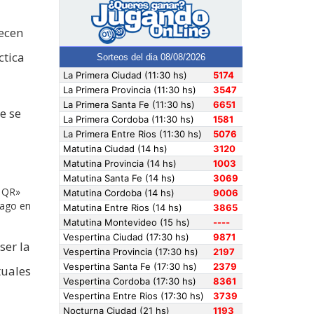
recen
ctica
e se
n QR»
pago en
ser la
tuales