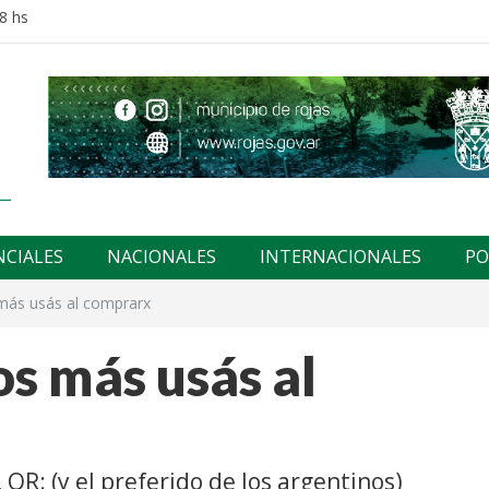
8 hs
NCIALES
NACIONALES
INTERNACIONALES
PO
 más usás al comprarx
os más usás al
, QR: (y el preferido de los argentinos)