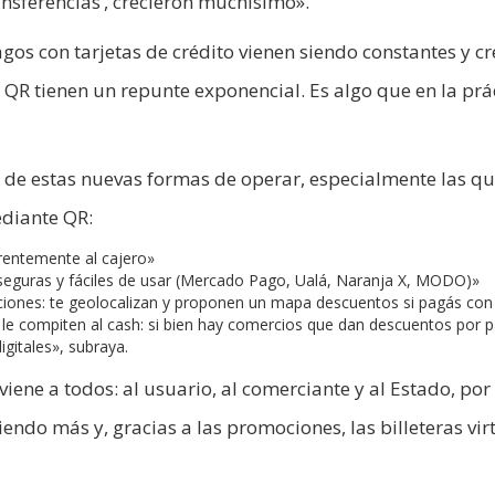
ansferencias’, crecieron muchísimo».
agos con tarjetas de crédito vienen siendo constantes y c
r QR tienen un repunte exponencial. Es algo que en la prá
s de estas nuevas formas de operar, especialmente las qu
ediante QR:
rrentemente al cajero»
seguras y fáciles de usar (Mercado Pago, Ualá, Naranja X, MODO)»
mociones: te geolocalizan y proponen un mapa descuentos si pagás co
 le compiten al cash: si bien hay comercios que dan descuentos por 
igitales», subraya.
viene a todos: al usuario, al comerciante y al Estado, por 
endo más y, gracias a las promociones, las billeteras vir