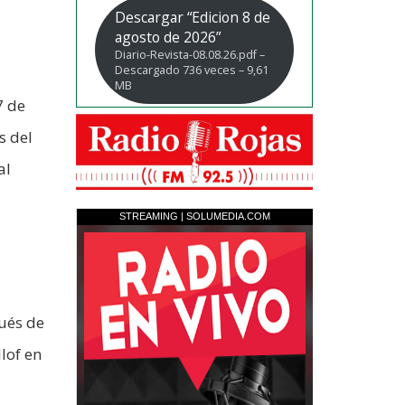
Descargar “Edicion 8 de
agosto de 2026”
Diario-Revista-08.08.26.pdf –
Descargado 736 veces – 9,61
MB
7 de
s del
al
pués de
lof en