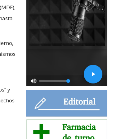
 (MDF),
 hasta
ierno,
 mismos
os” y
 hechos