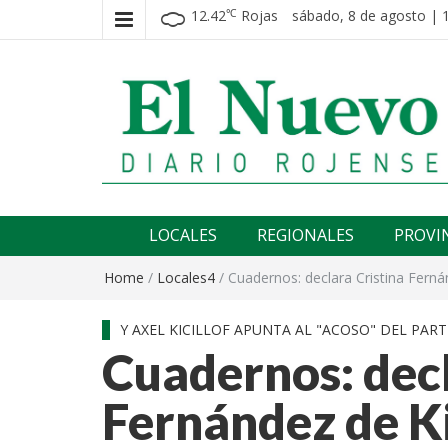
12.42
Rojas
sábado, 8 de agosto | 
℃
El nuevo rojense
Diario El Nuevo Rojense
LOCALES
REGIONALES
PROVI
Home
/
Locales4
/
Cuadernos: declara Cristina Ferná
Y AXEL KICILLOF APUNTA AL "ACOSO" DEL PARTI
Cuadernos: decl
Fernández de K