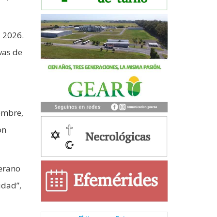
l 2026.
vas de
embre,
on
verano
udad”,