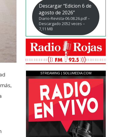
Descargar “Edicion 6 de
agosto de 2026”
Diario-Revista-06.08.26.pdf –
Descargado 2052 veces –
7,11 MB
dad
emás,
a
n