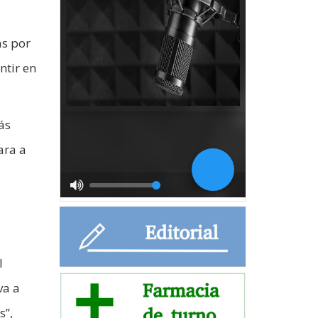
as por
ntir en
ás
ara a
l
va a
s”,