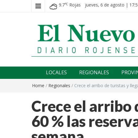
9.7
Rojas
jueves, 6 de agosto | 17:5
℃
El nuevo rojense
Diario El Nuevo Rojense
LOCALES
REGIONALES
PROVI
Home
/
Regionales
/
Crece el arribo de turistas y ll
Crece el arribo 
60 % las reserv
semana