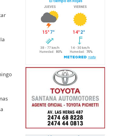
tar
la
mingo
imas
la