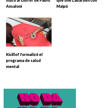
mató al chofer de Pablo
que une Labardén con
Ansaloni
Maipú
Kicillof formalizó el
programa de salud
mental