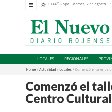
13.44
Rojas
viernes, 7 de agosto | 
℃
El nuevo rojense
Diario El Nuevo Rojense
LOCALES
REGIONALES
PROVI
Home
/
Actualidad
/
Locales
/
Comenzó el taller de ba
Comenzó el talle
Centro Cultural