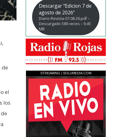
Descargar “Edicion 7 de
agosto de 2026”
Diario-Revista-07.08.26.pdf –
Descargado 580 veces – 9,45
MB
i,
a de
o el
s los
 de
ra