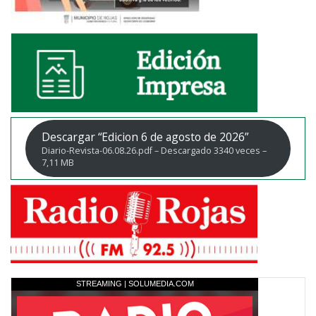
Descargar “Edicion 6 de agosto de 2026”
Diario-Revista-06.08.26.pdf – Descargado 3340 veces –
7,11 MB