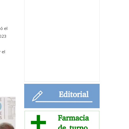
ó el
2023
 el