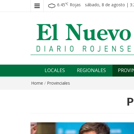
6.45
Rojas
sábado, 8 de agosto | 3:
℃
El nuevo rojense
Diario El Nuevo Rojense
LOCALES
REGIONALES
PROVI
Home
/
Provinciales
P