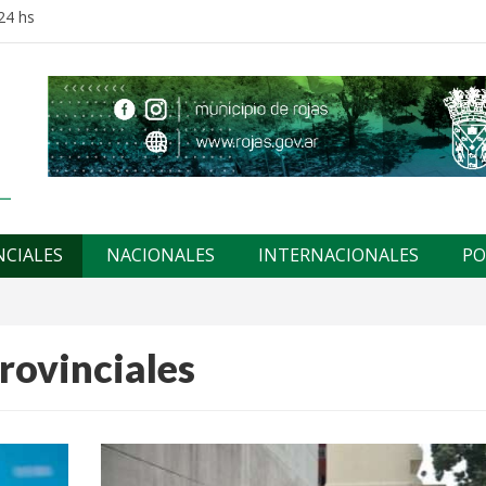
24 hs
NCIALES
NACIONALES
INTERNACIONALES
PO
rovinciales