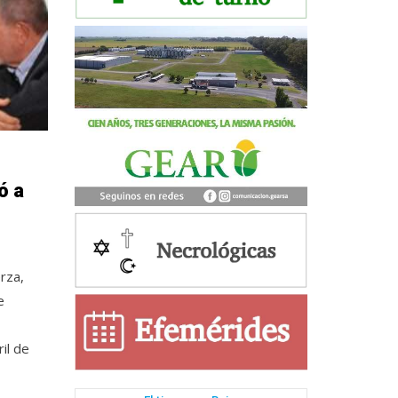
ó a
rza,
e
ril de