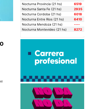
SO
ue