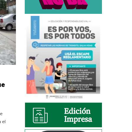
ue
de
 el