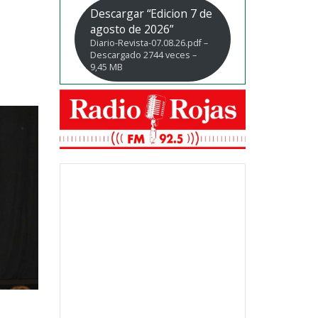
Descargar “Edicion 7 de
agosto de 2026”
Diario-Revista-07.08.26.pdf –
Descargado 2744 veces –
9,45 MB