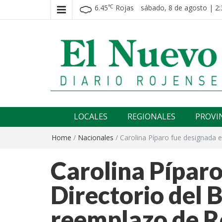
6.45
Rojas
sábado, 8 de agosto | 2:
℃
El nuevo rojense
Diario El Nuevo Rojense
LOCALES
REGIONALES
PROVI
Home
/
Nacionales
/
Carolina Píparo fue designada 
Carolina Píparo
Directorio del 
reemplazo de R