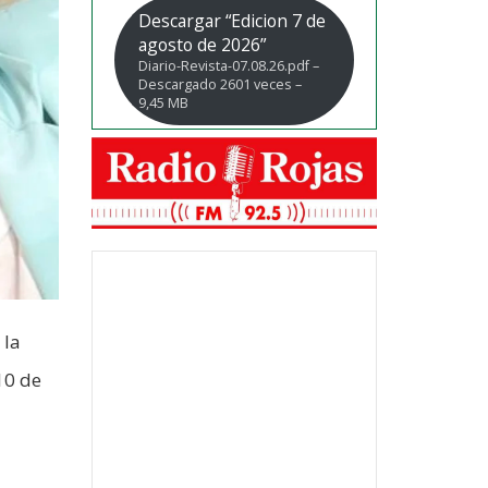
Descargar “Edicion 7 de
agosto de 2026”
Diario-Revista-07.08.26.pdf –
Descargado 2601 veces –
9,45 MB
 la
10 de