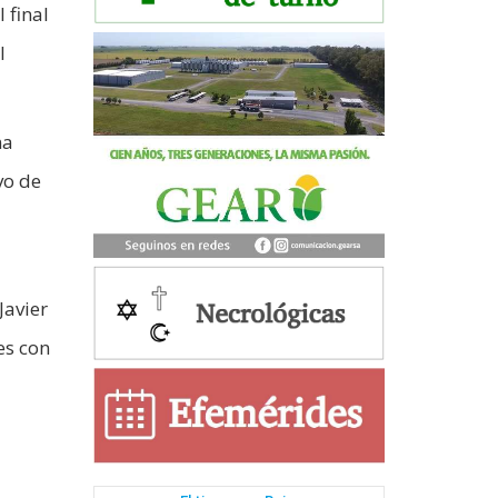
 final
l
na
vo de
Javier
es con