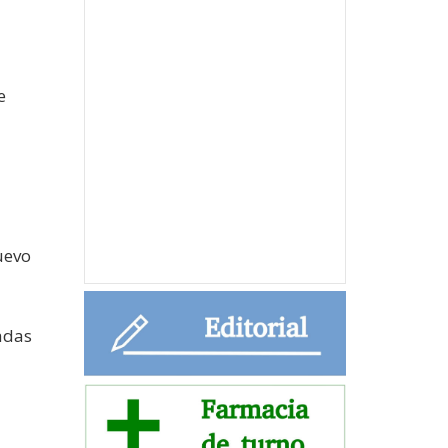
e
uevo
adas