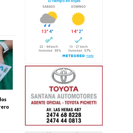
 los
rero