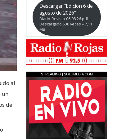
Descargar “Edicion 6 de
agosto de 2026”
Diario-Revista-06.08.26.pdf –
Descargado 538 veces – 7,11
MB
bido al
ó un
os de
so