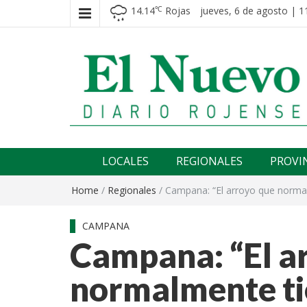
14.14
Rojas
jueves, 6 de agosto | 1
℃
El nuevo rojense
Diario El Nuevo Rojense
LOCALES
REGIONALES
PROVI
Home
/
Regionales
/
Campana: “El arroyo que normal
CAMPANA
Campana: “El a
normalmente ti