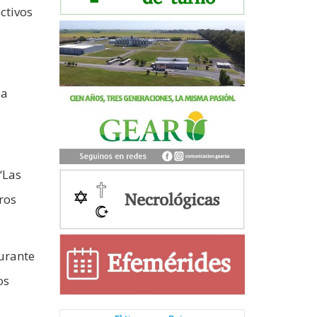
ctivos
úa
“Las
ros
durante
os