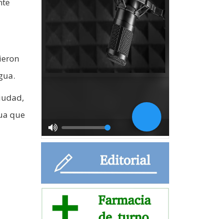
nte
ieron
gua.
ciudad,
gua que