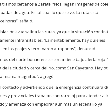
tramos cercanos a Zárate. “Nos llegan imágenes de cole
adas de agua. Es tal cual lo que se ve. La ruta está
e horas”, señaló.
lación evite salir a las rutas, ya que la situación contin
amente intransitables. “Lamentablemente, hay quienes
ia en los peajes y terminaron atrapados”, denunció.
tos del norte bonaerense, se mantiene bajo alerta roja. 
 de la ciudad y cerca del río, como San Cayetano. Hay ot
la misma magnitud”, agregó.
el contacto y advirtiendo que la emergencia continuará 
es y provinciales trabajan contrarreloj para atender a l
ndo y amenaza con empeorar aún más un escenario ya