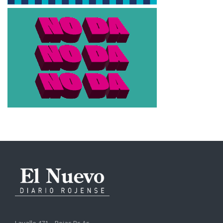
Lavalle 471 – Rojas Bs.As.