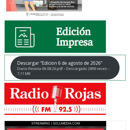
Descargar “Edicion 6 de agosto de 2026”
Diario-Revista-06.08.26.pdf – Descargado 2899 veces –
7,11 MB