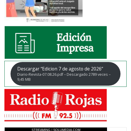
Descargar “Edicion 7 de agosto de 2026”
Diario-Revista-07.08.26.pdf – Descargado 2789 veces –
9,45 MB