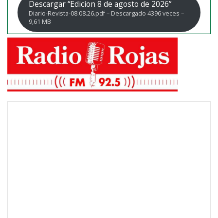
Descargar “Edicion 8 de agosto de 2026”
Diario-Revista-08.08.26.pdf – Descargado 4396 veces –
9,61 MB