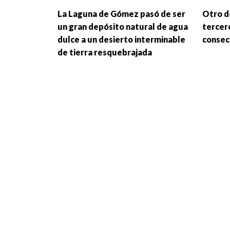
La Laguna de Gómez pasó de ser
Otro d
un gran depósito natural de agua
tercer
dulce a un desierto interminable
consec
de tierra resquebrajada