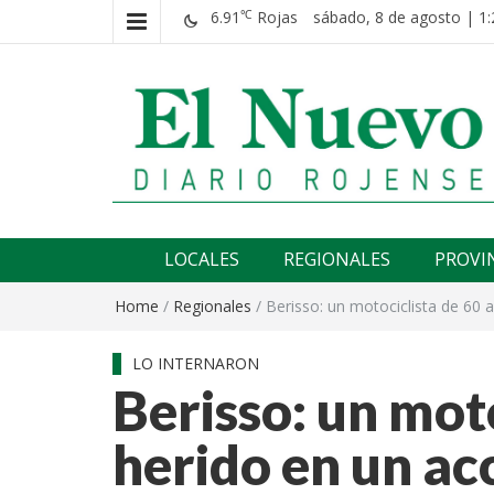
6.91
Rojas
sábado, 8 de agosto | 1:
℃
El nuevo rojense
Diario El Nuevo Rojense
LOCALES
REGIONALES
PROVI
Home
/
Regionales
/
Berisso: un motociclista de 60 a
LO INTERNARON
Berisso: un mot
herido en un ac