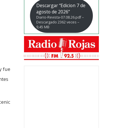
Descargar “Edicion 7 de
agosto de 2026”
Diario-Revista-07.08.26.pdf –
Descargado 2362 veces –
9,45 MB
y fue
ntes
cenic