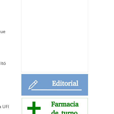
que
ltó
a UFI