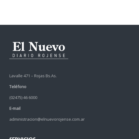
Lavalle 471 – Rojas Bs.As.
Teléfono
(02475) 46 6000
E-mail
administracion@elnuevorojense.com.ar