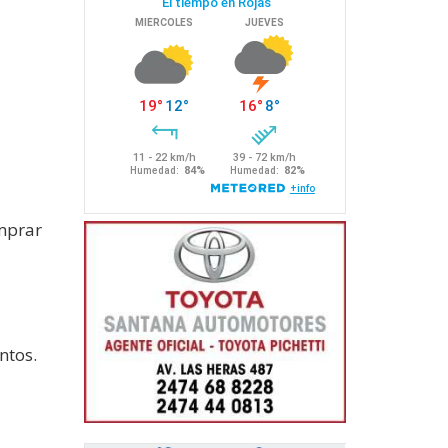
omprar
ntos.