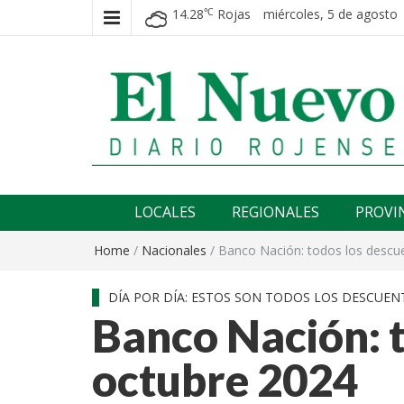
14.28
Rojas
miércoles, 5 de agosto 
℃
El nuevo rojense
Diario El Nuevo Rojense
LOCALES
REGIONALES
PROVI
Home
/
Nacionales
/
Banco Nación: todos los descu
DÍA POR DÍA: ESTOS SON TODOS LOS DESCUEN
Banco Nación: t
octubre 2024