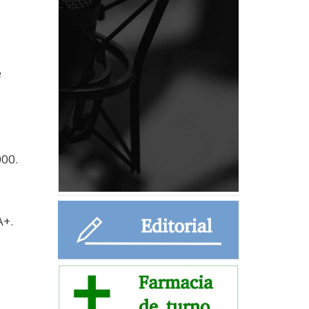
é
000.
A+.