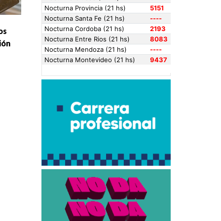
os
ión