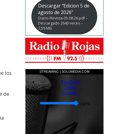
Descargar “Edicion 5 de
agosto de 2026”
Diario-Revista-05.08.26.pdf –
Descargado 2640 veces –
7,59 MB
e los
e de
ia