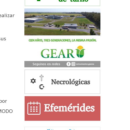
ealizar
sus
por
o MODO