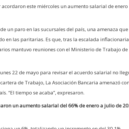
r acordaron este miércoles un aumento salarial de enero 
d de un paro en las sucursales del país, una amenaza que
o en las paritarias. Es que, tras la escalada inflacionari
carios mantuvo reuniones con el Ministerio de Trabajo de 
lunes 22 de mayo para revisar el acuerdo salarial no lleg
a cartera de Trabajo, La Asociación Bancaria amenazó con
aís. “El tiempo se acaba”, expresaron.
uaron un aumento salarial del 66% de enero a julio de 20
diciona un 6%, totalizando un incremento en del 30.1%