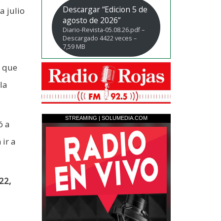
Descargar “Edicion 5 de
a julio
agosto de 2026”
Diario-Revista-05.08.26.pdf –
Descargado 4422 veces –
7,59 MB
a que
la
ó a
 ir a
22,