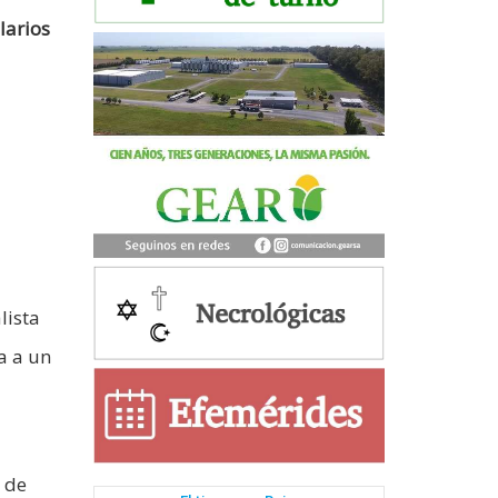
larios
lista
a a un
s de