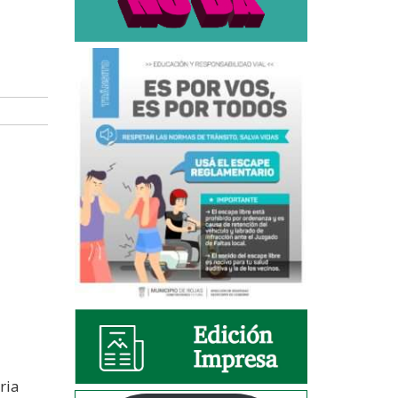
l
ria