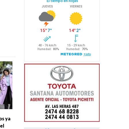
ios ya
el