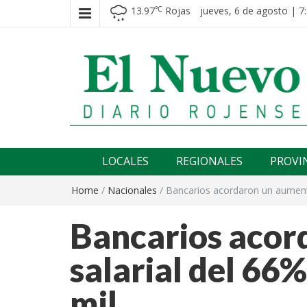
13.97
Rojas
jueves, 6 de agosto | 7
℃
El nuevo rojense
Diario El Nuevo Rojense
LOCALES
REGIONALES
PROVI
Home
/
Nacionales
/
Bancarios acordaron un aumento
Bancarios acor
salarial del 66
mil