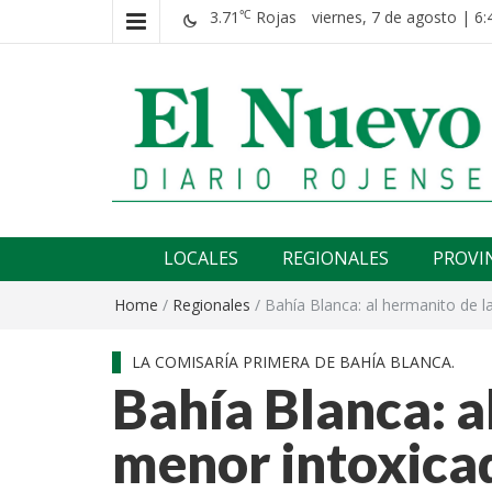
3.71
Rojas
viernes, 7 de agosto | 6:
℃
El nuevo rojense
Diario El Nuevo Rojense
LOCALES
REGIONALES
PROVI
Home
/
Regionales
/
Bahía Blanca: al hermanito de l
LA COMISARÍA PRIMERA DE BAHÍA BLANCA.
Bahía Blanca: a
menor intoxica