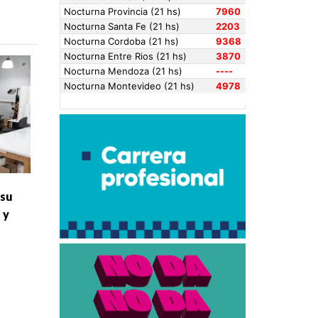
 su
 y