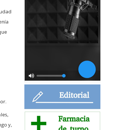
iudad
enía
 que
or.
les,
go y,