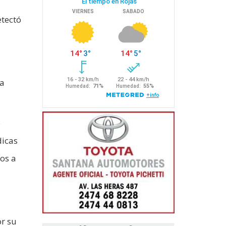
etectó
la
o
dicas
mos a
r su