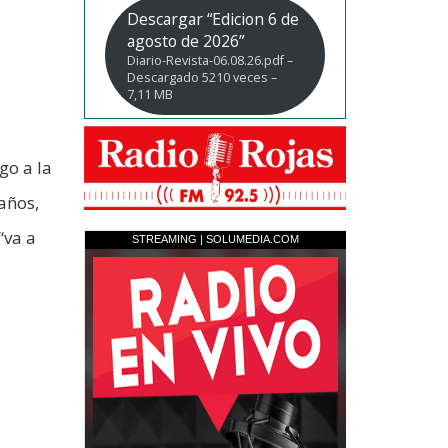
Descargar “Edicion 6 de
agosto de 2026”
Diario-Revista-06.08.26.pdf –
Descargado 5210 veces –
7,11 MB
go a la
años,
“va a