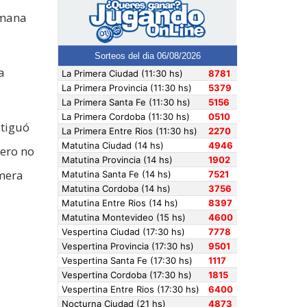
emana
a
stiguó
ero no
imera