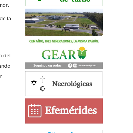
nor.
de la
a del
ando.
r