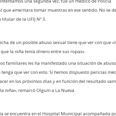
 Intentamos una segunda vez, fue un médico de Policía
al que ameritara tomar muestras en ese sentido. No se d
titular de la UFIJ Nº 3.
echa de un posible abuso sexual tiene que ver con que «
que la niña tenía dinero entre sus ropas».
a los familiares les ha manifestado una situación de abus
e tenga que ver con esto. Sí hemos dispuesto pericias mé
 hacer en los próximos días y en función del resultado va
la niña», remarcó Olguín a La Nueva.
lla se encuentra en el Hospital Municipal acompañada po