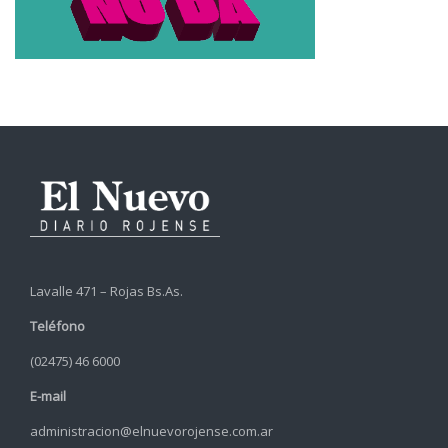
Lavalle 471 – Rojas Bs.As.
Teléfono
(02475) 46 6000
E-mail
administracion@elnuevorojense.com.ar