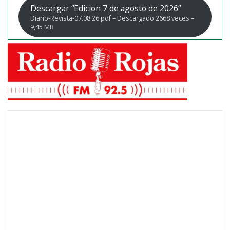
Descargar “Edicion 7 de agosto de 2026”
Diario-Revista-07.08.26.pdf – Descargado 2668 veces –
9,45 MB