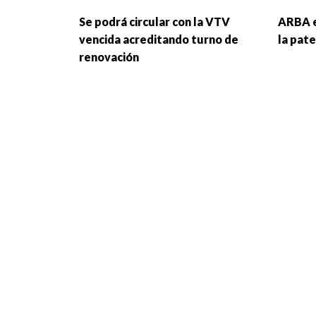
Se podrá circular con la VTV
ARBA e
vencida acreditando turno de
la pate
renovación