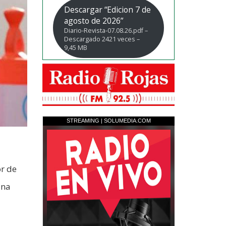
Descargar “Edicion 7 de
agosto de 2026”
Diario-Revista-07.08.26.pdf –
Descargado 2421 veces –
9,45 MB
or de
una