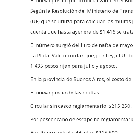
El nuevo precio quedó oficializado en el Bol
Según la Resolución del Ministerio de Transp
(UF) que se utiliza para calcular las multa
cuenta que hasta ayer era de $1.416 se tra
El número surgió del litro de nafta de may
La Plata. Vale recordar que, por Ley, el UF 
1.435 pesos rijan para julio y agosto.
En la provincia de Buenos Aires, el costo de
El nuevo precio de las multas
Circular sin casco reglamentario: $215.250.
Por poseer caño de escape no reglamentario
Evadir un control vehicular: $215.500.