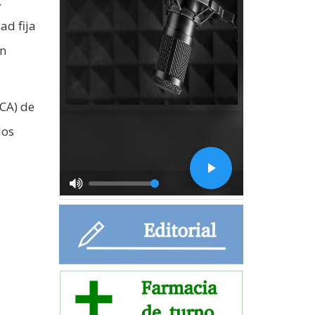
.
ad fija
en
ACA) de
los