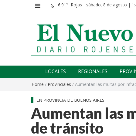
6.91
Rojas
sábado, 8 de agosto | 1:
℃
El nuevo rojense
Diario El Nuevo Rojense
LOCALES
REGIONALES
PROVI
Home
/
Provinciales
/
Aumentan las multas por infrac
EN PROVINCIA DE BUENOS AIRES
Aumentan las m
de tránsito