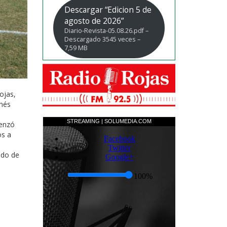
Descargar “Edicion 5 de
agosto de 2026”
Diario-Revista-05.08.26.pdf –
Descargado 3545 veces –
7,59 MB
ojas,
Inés
menzó
os a
ado de