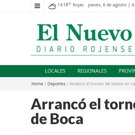
14.18
Rojas
jueves, 6 de agosto | 4
℃
El nuevo rojense
Diario El Nuevo Rojense
LOCALES
REGIONALES
PROVI
Home
/
Deportes
/
Arrancó el torneo de Senior en 
Arrancó el torn
de Boca