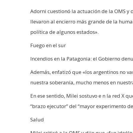
Adorni cuestionó la actuación de la OMS y 
llevaron al encierro más grande de la human
política de algunos estados».
Fuego en el sur
Incendios en la Patagonia: el Gobierno den
Además, enfatizó que «los argentinos no va
nuestra soberanía, mucho menos en nuestr
En ese sentido, Milei sostuvo e n la red X q
“brazo ejecutor” del “mayor experimento de c
Salud
Milei criticó a la OMS y dijo que «fue ideól