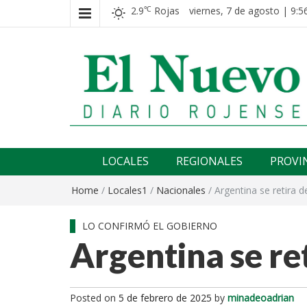
2.9
Rojas
viernes, 7 de agosto | 9:5
℃
El nuevo rojense
Diario El Nuevo Rojense
LOCALES
REGIONALES
PROVI
Home
/
Locales1
/
Nacionales
/
Argentina se retira 
LO CONFIRMÓ EL GOBIERNO
Argentina se re
Posted on
5 de febrero de 2025
by
minadeoadrian