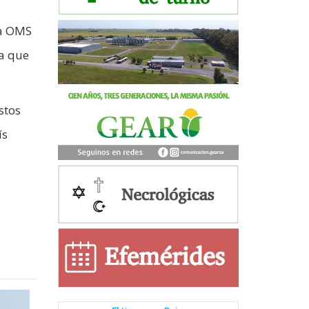
la OMS
la que
stos
ís