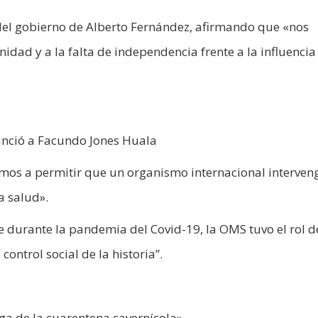
del gobierno de Alberto Fernández, afirmando que «nos
idad y a la falta de independencia frente a la influencia
unció a Facundo Jones Huala
mos a permitir que un organismo internacional interven
a salud».
ue durante la pandemia del Covid-19, la OMS tuvo el rol de
ontrol social de la historia”.
oga de la cuarentena cavernícola»