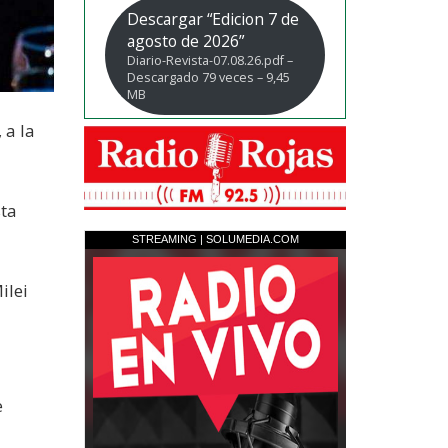
Descargar “Edicion 7 de
agosto de 2026”
Diario-Revista-07.08.26.pdf –
Descargado 79 veces – 9,45
MB
 a la
sta
ilei
e