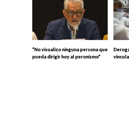
“No visualizo ninguna persona que
Deroga
pueda dirigir hoy al peronismo”
vincul