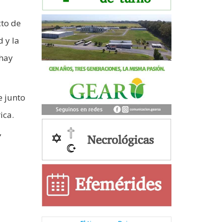
cto de
d y la
 hay
e junto
ica.
,