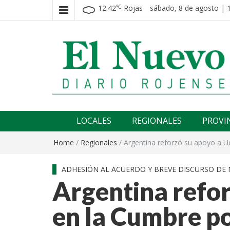
12.42
Rojas
sábado, 8 de agosto | 
℃
El nuevo rojense
Diario El Nuevo Rojense
LOCALES
REGIONALES
PROVI
Home
/
Regionales
/
Argentina reforzó su apoyo a U
ADHESIÓN AL ACUERDO Y BREVE DISCURSO DE 
Argentina refor
en la Cumbre po