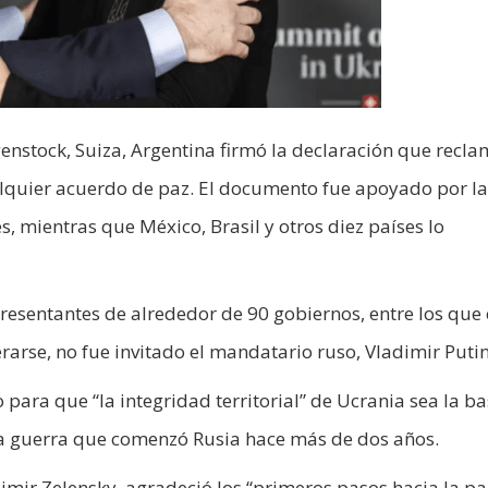
enstock, Suiza, Argentina firmó la declaración que recl
cualquier acuerdo de paz. El documento fue apoyado por l
, mientras que México, Brasil y otros diez países lo
resentantes de alrededor de 90 gobiernos, entre los que
erarse, no fue invitado el mandatario ruso, Vladimir Putin
 para que “la integridad territorial” de Ucrania sea la b
la guerra que comenzó Rusia hace más de dos años.
dimir Zelensky, agradeció los “primeros pasos hacia la pa