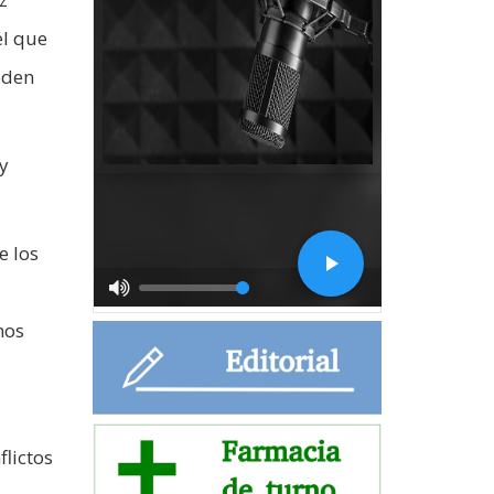
el que
eden
y
e los
mos
lictos