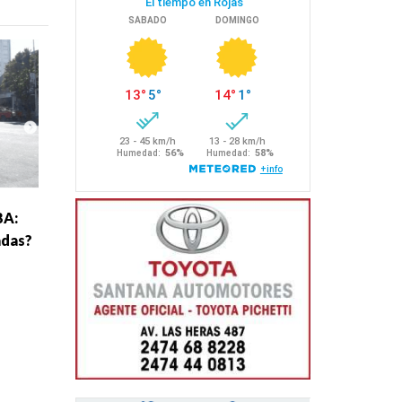
BA:
adas?