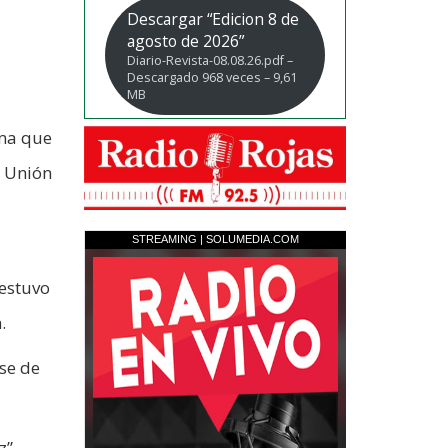
Descargar “Edicion 8 de
agosto de 2026”
Diario-Revista-08.08.26.pdf –
Descargado 968 veces – 9,61
MB
ama que
a Unión
 estuvo
.
ase de
z”