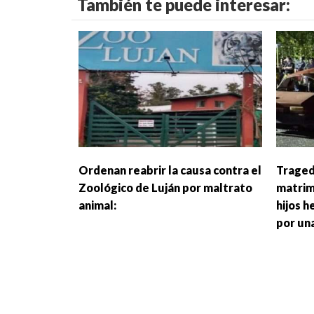
También te puede interesar:
Ordenan reabrir la causa contra el
Tragedi
Zoológico de Luján por maltrato
matrim
animal:
hijos 
por un