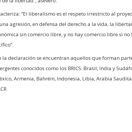
de la libertad”, aseveró.
cteriza: “El liberalismo es el respeto irrestricto al proye
una agresión, en defensa del derecho a la vida, la liberta
ómica sin comercio libre, y no hay comercio libre si no
fico”.
on la declaración se encuentran aquellos que forman part
rgentes conocidos como los BRICS: Brasil, India y Sudáfr
xico, Armenia, Bahréin, Indonesia, Libia, Arabia Saudita
ACR