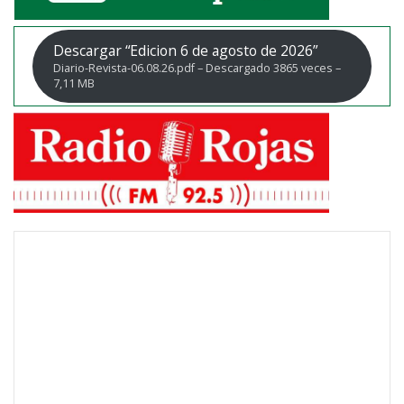
Descargar “Edicion 6 de agosto de 2026”
Diario-Revista-06.08.26.pdf – Descargado 3865 veces –
7,11 MB