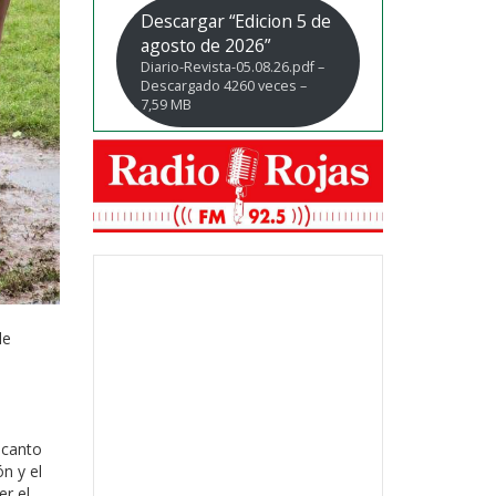
Descargar “Edicion 5 de
agosto de 2026”
Diario-Revista-05.08.26.pdf –
Descargado 4260 veces –
7,59 MB
de
a
ncanto
n y el
er el