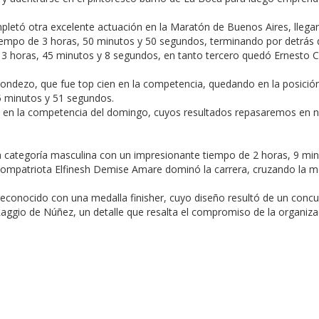
letó otra excelente actuación en la Maratón de Buenos Aires, llega
tiempo de 3 horas, 50 minutos y 50 segundos, terminando por detrás 
 3 horas, 45 minutos y 8 segundos, en tanto tercero quedó Ernesto 
ondezo, que fue top cien en la competencia, quedando en la posició
55 minutos y 51 segundos.
da en la competencia del domingo, cuyos resultados repasaremos en 
a categoría masculina con un impresionante tiempo de 2 horas, 9 min
compatriota Elfinesh Demise Amare dominó la carrera, cruzando la m
reconocido con una medalla finisher, cuyo diseño resultó de un conc
Raggio de Núñez, un detalle que resalta el compromiso de la organiza