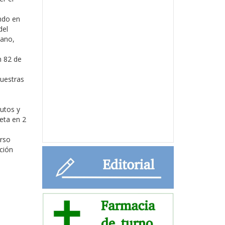
ndo en
del
Cano,
n 82 de
nuestras
utos y
eta en 2
urso
ción