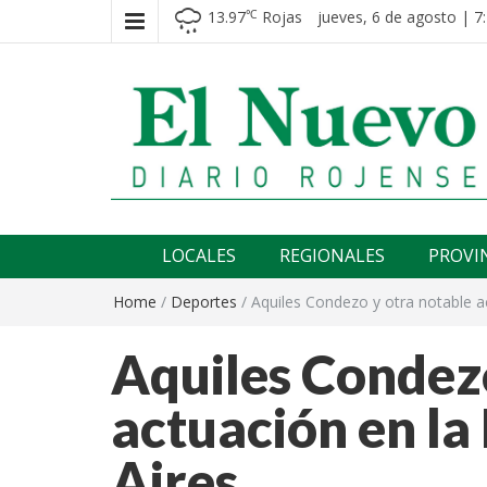
13.97
Rojas
jueves, 6 de agosto | 7
℃
El nuevo rojense
Diario El Nuevo Rojense
LOCALES
REGIONALES
PROVI
Home
/
Deportes
/
Aquiles Condezo y otra notable 
Aquiles Condezo
actuación en l
Aires