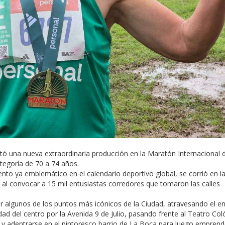
tó una nueva extraordinaria producción en la Maratón Internacional 
tegoría de 70 a 74 años.
nto ya emblemático en el calendario deportivo global, se corrió en l
al convocar a 15 mil entusiastas corredores que tomaron las calles
or algunos de los puntos más icónicos de la Ciudad, atravesando el e
ad del centro por la Avenida 9 de Julio, pasando frente al Teatro Coló
o y adentrarse en el pintoresco barrio de La Boca para luego emprend