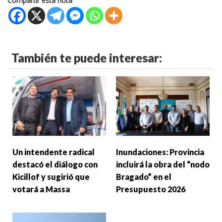
Compartir esta nota
También te puede interesar:
Un intendente radical
Inundaciones: Provincia
destacó el diálogo con
incluirá la obra del “nodo
Kicillof y sugirió que
Bragado” en el
votará a Massa
Presupuesto 2026