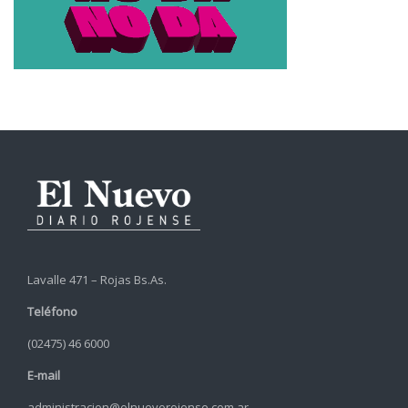
Lavalle 471 – Rojas Bs.As.
Teléfono
(02475) 46 6000
E-mail
administracion@elnuevorojense.com.ar