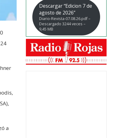
Descargar “Edicion 7 de
agosto de 2026”
Diario-Revista-07.08.26.pdf –
Descargado 3244 veces –
9,45 MB
00
 24
chner
podis,
SA),
zó a