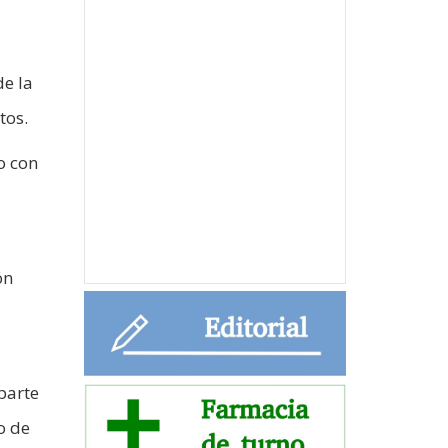
de la
tos.
o con
ón
parte
o de