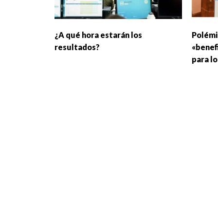
¿A qué hora estarán los
Polémic
resultados?
«benefi
para l