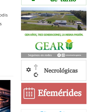
odis
s