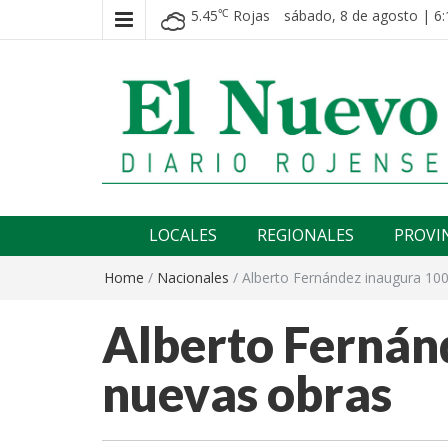
5.45
Rojas
sábado, 8 de agosto | 6:
℃
El nuevo rojense
Diario El Nuevo Rojense
LOCALES
REGIONALES
PROVI
Home
/
Nacionales
/
Alberto Fernández inaugura 10
Alberto Fernán
nuevas obras