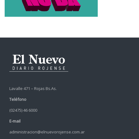
Lavalle 471 – Rojas Bs.As.
Teléfono
(02475) 46 6000
E-mail
administracion@elnuevorojense.com.ar