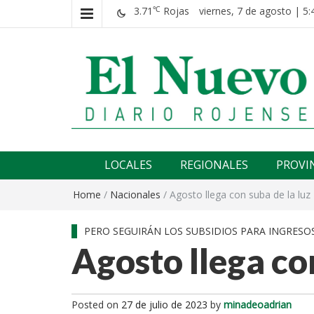
3.71
Rojas
viernes, 7 de agosto | 5:
℃
El nuevo rojense
Diario El Nuevo Rojense
LOCALES
REGIONALES
PROVI
Home
/
Nacionales
/
Agosto llega con suba de la luz
PERO SEGUIRÁN LOS SUBSIDIOS PARA INGRESOS
Agosto llega con
Posted on
27 de julio de 2023
by
minadeoadrian