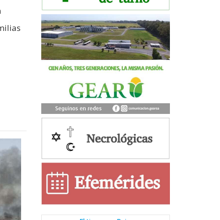
n
milias