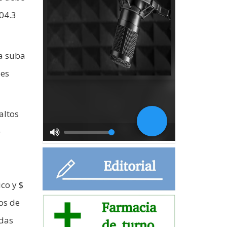
104.3
la suba
 es
altos
)
co y $
os de
odas