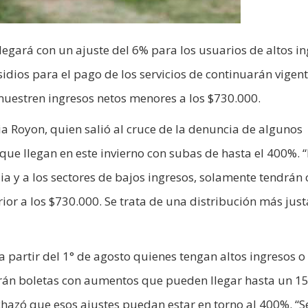
legará con un ajuste del 6% para los usuarios de altos in
dios para el pago de los servicios de continuarán vigen
estren ingresos netos menores a los $730.000.
via Royon, quien salió al cruce de la denuncia de algunos
que llegan en este invierno con subas de hasta el 400%. “
a y a los sectores de bajos ingresos, solamente tendrán 
ior a los $730.000. Se trata de una distribución más just
a partir del 1° de agosto quienes tengan altos ingresos o
birán boletas con aumentos que pueden llegar hasta un 1
chazó que esos ajustes puedan estar en torno al 400%. “