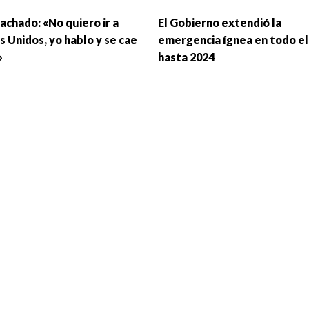
achado: «No quiero ir a
El Gobierno extendió la
s Unidos, yo hablo y se cae
emergencia ígnea en todo el
»
hasta 2024