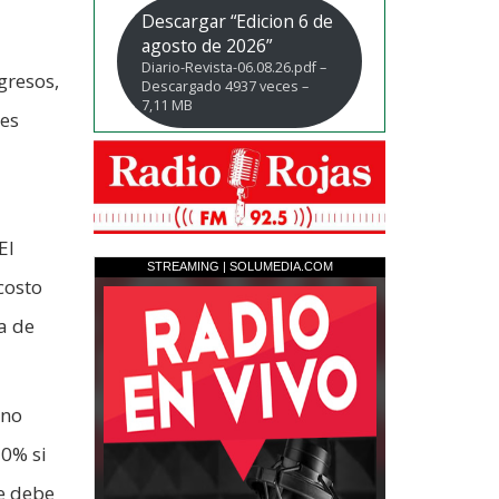
Descargar “Edicion 6 de
agosto de 2026”
Diario-Revista-06.08.26.pdf –
gresos,
Descargado 4937 veces –
7,11 MB
tes
El
costo
a de
 no
50% si
Se debe