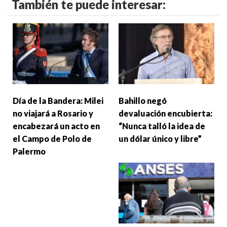
También te puede interesar:
Día de la Bandera: Milei
Bahillo negó
no viajará a Rosario y
devaluación encubierta:
encabezará un acto en
“Nunca talló la idea de
el Campo de Polo de
un dólar único y libre”
Palermo