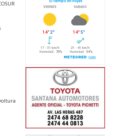
RCOSUR
s
voltura