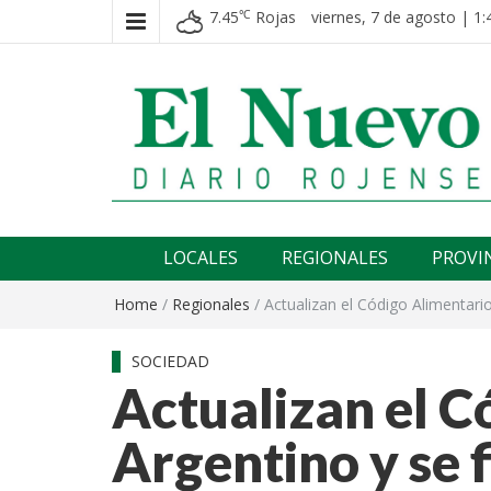
7.45
Rojas
viernes, 7 de agosto | 1:
℃
El nuevo rojense
Diario El Nuevo Rojense
LOCALES
REGIONALES
PROVI
Home
/
Regionales
/
Actualizan el Código Alimentario
SOCIEDAD
Actualizan el C
Argentino y se f