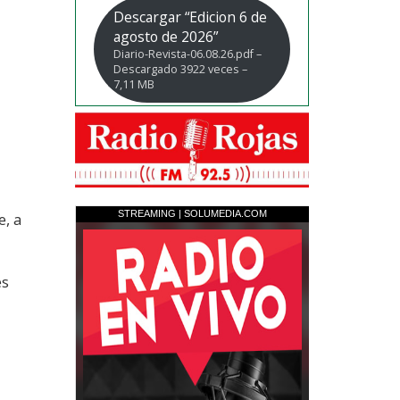
Descargar “Edicion 6 de
agosto de 2026”
Diario-Revista-06.08.26.pdf –
Descargado 3922 veces –
7,11 MB
, a
es