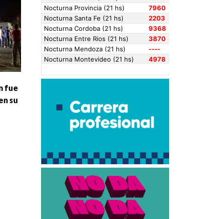
n fue
en su