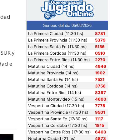
sidad
OSUR y
dad e