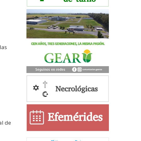
las
al de