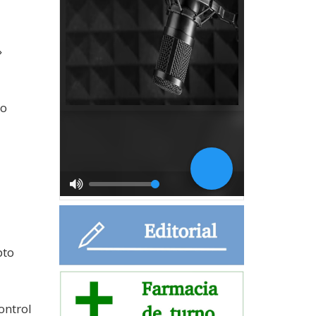
»
do
pto
ontrol