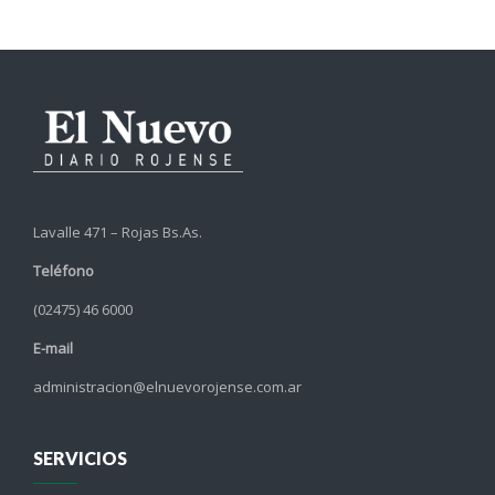
Lavalle 471 – Rojas Bs.As.
Teléfono
(02475) 46 6000
E-mail
administracion@elnuevorojense.com.ar
SERVICIOS