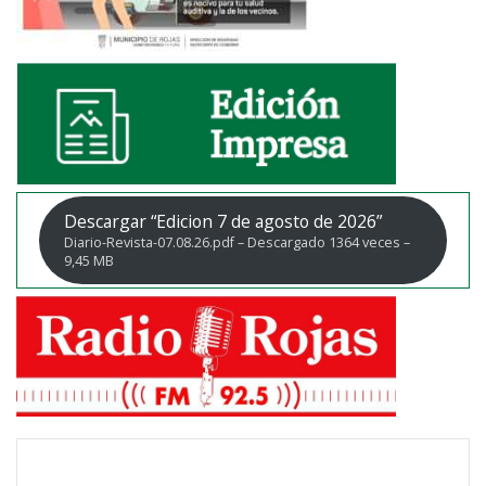
Descargar “Edicion 7 de agosto de 2026”
Diario-Revista-07.08.26.pdf – Descargado 1364 veces –
9,45 MB